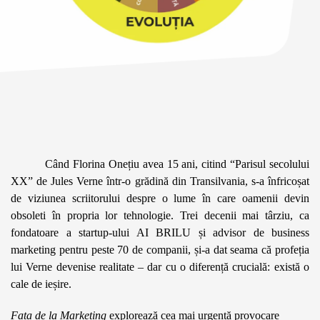
Când Florina Onețiu avea 15 ani, citind “Parisul secolului 
XX” de Jules Verne într-o grădină din Transilvania, s-a înfricoșat 
de viziunea scriitorului despre o lume în care oamenii devin 
obsoleti în propria lor tehnologie. Trei decenii mai târziu, ca 
fondatoare a startup-ului AI BRILU și advisor de business 
marketing pentru peste 70 de companii, și-a dat seama că profeția 
lui Verne devenise realitate – dar cu o diferență crucială: există o 
cale de ieșire.
Fata de la Marketing
explorează cea mai urgentă provocare